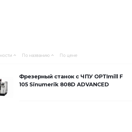
ности
По названию
По цене
Фрезерный станок с ЧПУ OPTImill F
105 Sinumerik 808D ADVANCED