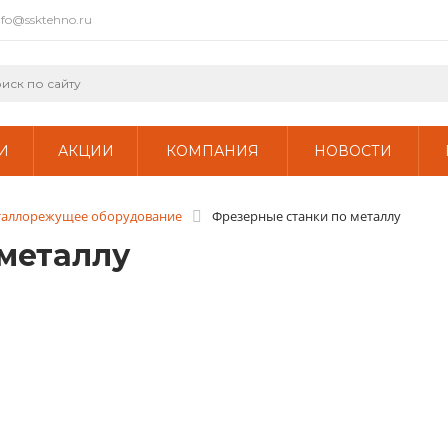
nfo@ssktehno.ru
И
АКЦИИ
КОМПАНИЯ
НОВОСТИ
аллорежущее оборудование
Фрезерные станки по металлу
металлу