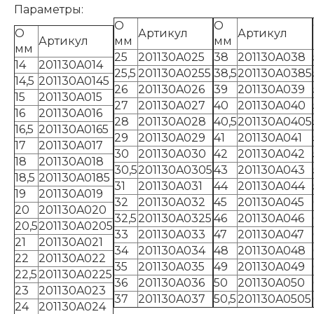
Параметры:
O
O
O
Артикул
Артикул
Артикул
мм
мм
мм
25
201130A025
38
201130A038
14
201130A014
25,5
201130A0255
38,5
201130A0385
14,5
201130A0145
26
201130A026
39
201130A039
15
201130A015
27
201130A027
40
201130A040
16
201130A016
28
201130A028
40,5
201130A0405
16,5
201130A0165
29
201130A029
41
201130A041
17
201130A017
30
201130A030
42
201130A042
18
201130A018
30,5
201130A0305
43
201130A043
18,5
201130A0185
31
201130A031
44
201130A044
19
201130A019
32
201130A032
45
201130A045
20
201130A020
32,5
201130A0325
46
201130A046
20,5
201130A0205
33
201130A033
47
201130A047
21
201130A021
34
201130A034
48
201130A048
22
201130A022
35
201130A035
49
201130A049
22,5
201130A0225
36
201130A036
50
201130A050
23
201130A023
37
201130A037
50,5
201130A0505
24
201130A024